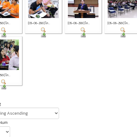
61] โค...
[05-06-2561] โค...
[05-06-2561] โค...
[05-06-2561] โค...
61] โค...
g
 Num